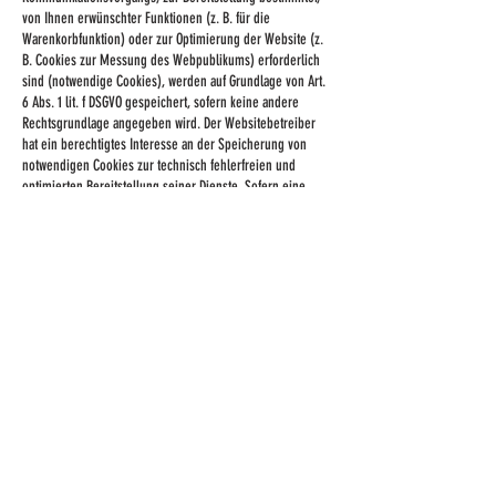
von Ihnen erwünschter Funktionen (z. B. für die
Warenkorbfunktion) oder zur Optimierung der Website (z.
B. Cookies zur Messung des Webpublikums) erforderlich
sind (notwendige Cookies), werden auf Grundlage von Art.
6 Abs. 1 lit. f DSGVO gespeichert, sofern keine andere
Rechtsgrundlage angegeben wird. Der Websitebetreiber
hat ein berechtigtes Interesse an der Speicherung von
notwendigen Cookies zur technisch fehlerfreien und
optimierten Bereitstellung seiner Dienste. Sofern eine
Einwilligung zur Speicherung von Cookies und
vergleichbaren Wiedererkennungstechnologien abgefragt
wurde, erfolgt die Verarbeitung ausschließlich auf
Grundlage dieser Einwilligung; die Einwilligung ist
jederzeit widerrufbar.
Sie können Ihren Browser so einstellen, dass Sie über das
Setzen von Cookies informiert werden und Cookies nur im
Einzelfall erlauben, die Annahme von Cookies für
bestimmte Fälle oder generell ausschließen sowie das
automatische Löschen der Cookies beim Schließen des
Browsers aktivieren. Bei der Deaktivierung von Cookies
kann die Funktionalität dieser Website eingeschränkt sein.
Hosting